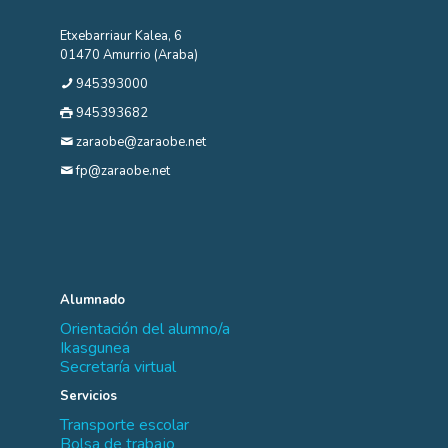
Etxebarriaur Kalea, 6
01470 Amurrio (Araba)
945393000
945393682
zaraobe@zaraobe.net
fp@zaraobe.net
Alumnado
Orientación del alumno/a
Ikasgunea
Secretaría virtual
Servicios
Transporte escolar
Bolsa de trabajo