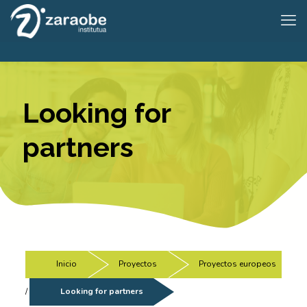
Looking for
partners
Inicio
/
Proyectos
/
Proyectos europeos
/
Looking for partners