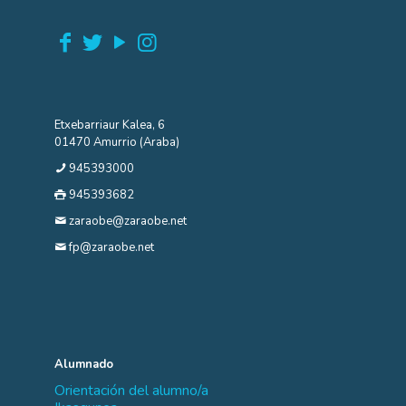
Etxebarriaur Kalea, 6
01470 Amurrio (Araba)
945393000
945393682
zaraobe@zaraobe.net
fp@zaraobe.net
Alumnado
Orientación del alumno/a