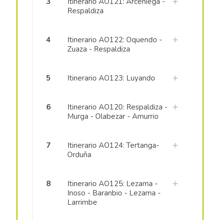
3
Itinerario AO121: Arceniega -
Respaldiza
4
Itinerario AO122: Oquendo -
Zuaza - Respaldiza
5
Itinerario AO123: Luyando
6
Itinerario AO120: Respaldiza -
Murga - Olabezar - Amurrio
7
Itinerario AO124: Tertanga-
Orduña
8
Itinerario AO125: Lezama -
Inoso - Baranbio - Lezama -
Larrimbe