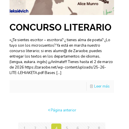
CONCURSO LITERARIO
«¿Te sientes escritor – escritora? ¿ tienes alma de poeta? ¿Lo
tuyo son los microcuentos? Ya está en marcha nuestro
concurso literario; si eres alumn@ de Zaraobe, puedes
entregar los textos en los departamentos de idiomas,
(lengua, eukara. ingés) ¡¡¡Anímate!!! Tienes hasta el 2 de marzo
de 2026 https://zaraobe.net/wp-content/uploads/25-26-
LITE-LEHIAKETA.pdf Bases
[…]
Leer más
Página anterior
1
2
3
4
5
6
7
8