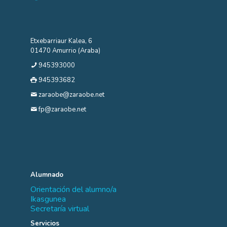
Etxebarriaur Kalea, 6
01470 Amurrio (Araba)
945393000
945393682
zaraobe@zaraobe.net
fp@zaraobe.net
Alumnado
Orientación del alumno/a
Ikasgunea
Secretaría virtual
Servicios