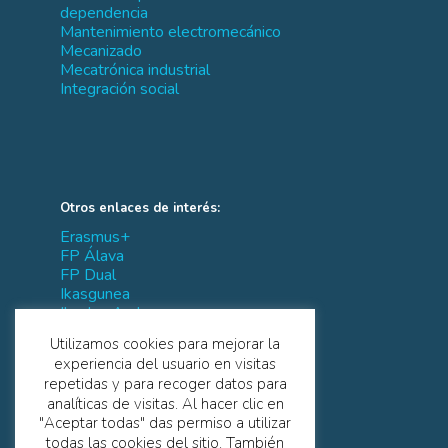
dependencia
Mantenimiento electromecánico
Mecanizado
Mecatrónica industrial
Integración social
Otros enlaces de interés:
Erasmus+
FP Álava
FP Dual
Ikasgunea
Ikaslan Araba
IVAC-EEI
Utilizamos cookies para mejorar la
Tknika
experiencia del usuario en visitas
repetidas y para recoger datos para
analíticas de visitas. Al hacer clic en
"Aceptar todas" das permiso a utilizar
todas las cookies del sitio. También