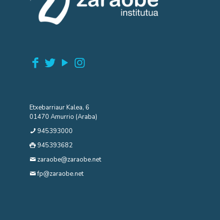
Etxebarriaur Kalea, 6
01470 Amurrio (Araba)
945393000
945393682
zaraobe@zaraobe.net
fp@zaraobe.net