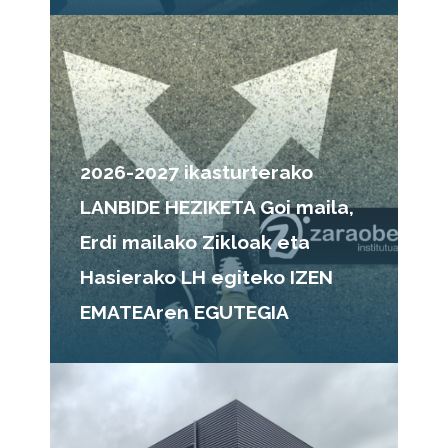
2026-2027 ikasturterako
LANBIDE HEZIKETA Goi maila,
Erdi mailako Zikloak eta
Hasierako LH egiteko IZEN
EMATEAren EGUTEGIA