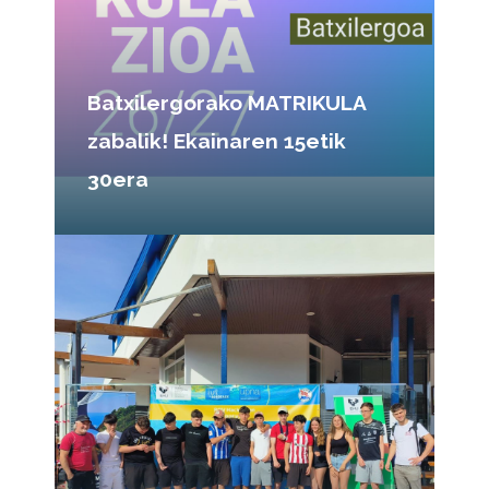
Batxilergorako MATRIKULA
zabalik! Ekainaren 15etik
30era