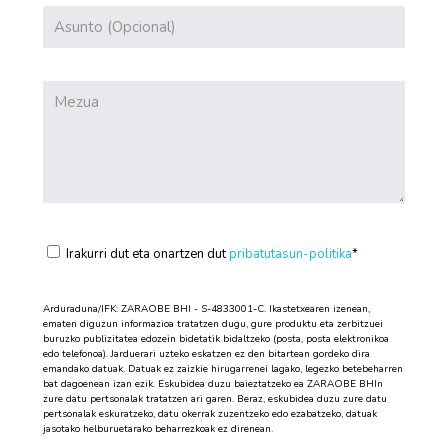
Irakurri dut eta onartzen dut
pribatutasun-politika
*
Arduraduna/IFK: ZARAOBE BHI - S-4833001-C. Ikastetxearen izenean,
ematen diguzun informazioa tratatzen dugu, gure produktu eta zerbitzuei
buruzko publizitatea edozein bidetatik bidaltzeko (posta, posta elektronikoa
edo telefonoa). Jarduerari uzteko eskatzen ez den bitartean gordeko dira
emandako datuak. Datuak ez zaizkie hirugarrenei lagako, legezko betebeharren
bat dagoenean izan ezik. Eskubidea duzu baieztatzeko ea ZARAOBE BHIn
zure datu pertsonalak tratatzen ari garen. Beraz, eskubidea duzu zure datu
pertsonalak eskuratzeko, datu okerrak zuzentzeko edo ezabatzeko, datuak
jasotako helburuetarako beharrezkoak ez direnean.