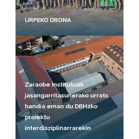
URPEKO DRONA
Zaraobe Institutuak
jasangarritasunerako urrats
handia eman du DBH2ko
proiektu
interdisziplinarrarekin