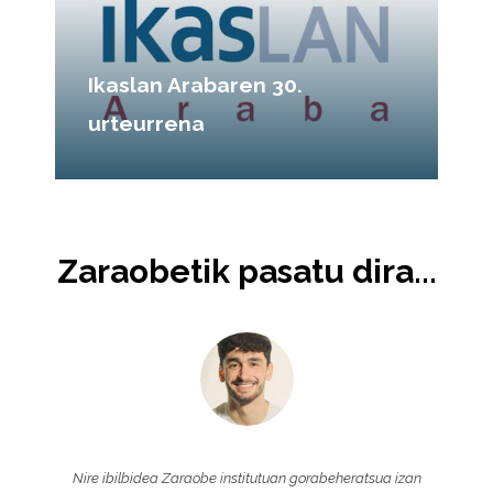
Ikaslan Arabaren 30.
urteurrena
Zaraobetik pasatu dira...
a
Nire ibilbidea Zaraobe institutuan gorabeheratsua izan