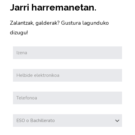
Jarri harremanetan.
Zalantzak, galderak? Gustura lagunduko
dizugu!