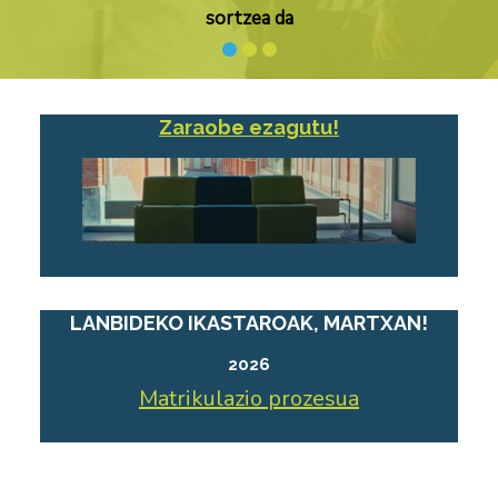
sortzea da
Zaraobe ezagutu!
LANBIDEKO IKASTAROAK, MARTXAN!
2026
Matrikulazio prozesua