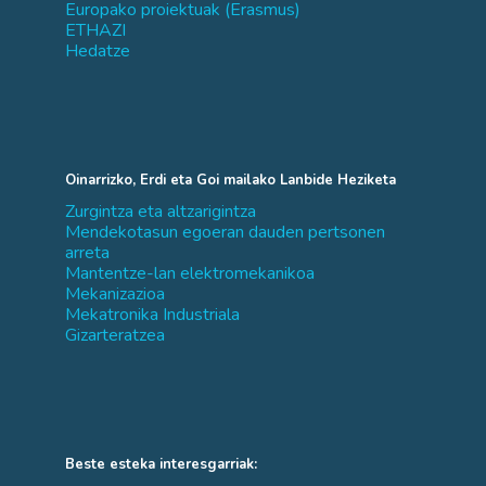
Europako proiektuak (Erasmus)
ETHAZI
Hedatze
Oinarrizko, Erdi eta Goi mailako Lanbide Heziketa
Zurgintza eta altzarigintza
Mendekotasun egoeran dauden pertsonen
arreta
Mantentze-lan elektromekanikoa
Mekanizazioa
Mekatronika Industriala
Gizarteratzea
Beste esteka interesgarriak: