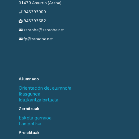
01470 Amurrio (Araba)
945393000
945393682
zaraobe@zaraobe.net
fp@zaraobe.net
Alumnado
Orientación del alumno/a
Ikasgunea
Idazkaritza birtuala
Zerbitzuak
Eskola garraioa
Lan poltsa
Proiektuak