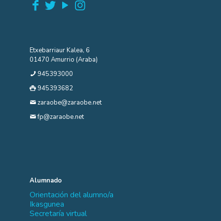
Etxebarriaur Kalea, 6
01470 Amurrio (Araba)
945393000
945393682
zaraobe@zaraobe.net
fp@zaraobe.net
Alumnado
Orientación del alumno/a
Ikasgunea
Secretaría virtual