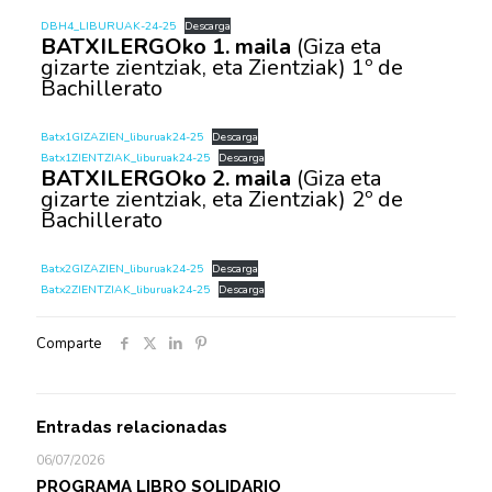
DBH4_LIBURUAK-24-25
Descarga
BATXILERGOko 1. maila
(Giza eta
gizarte zientziak, eta Zientziak) 1º de
Bachillerato
Batx1GIZAZIEN_liburuak24-25
Descarga
Batx1ZIENTZIAK_liburuak24-25
Descarga
BATXILERGOko 2. maila
(Giza eta
gizarte zientziak, eta Zientziak) 2º de
Bachillerato
Batx2GIZAZIEN_liburuak24-25
Descarga
Batx2ZIENTZIAK_liburuak24-25
Descarga
Comparte
Entradas relacionadas
06/07/2026
PROGRAMA LIBRO SOLIDARIO