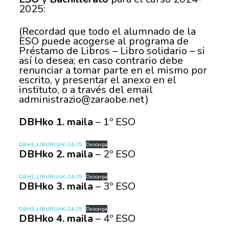
2025:
(Recordad que todo el alumnado de la
ESO puede acogerse al programa de
Préstamo de Libros – Libro solidario – si
así lo desea; en caso contrario debe
renunciar a tomar parte en el mismo por
escrito, y presentar el anexo en el
instituto, o a través del email
administrazio@zaraobe.net)
DBHko 1. maila
– 1º ESO
DBH1_LIBURUAK-24-25
Descarga
DBHko 2. maila
– 2º ESO
DBH2_LIBURUAK-24-25
Descarga
DBHko 3. maila
– 3º ESO
DBH3_LIBURUAK-24-25
Descarga
DBHko 4. maila
– 4º ESO