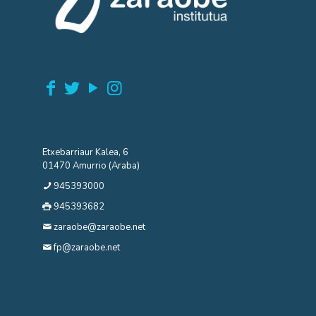
Etxebarriaur Kalea, 6
01470 Amurrio (Araba)
945393000
945393682
zaraobe@zaraobe.net
fp@zaraobe.net