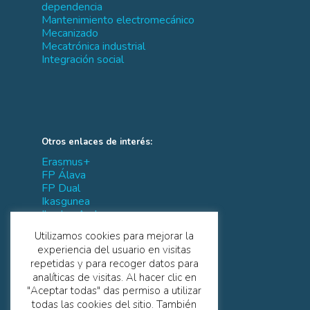
dependencia
Mantenimiento electromecánico
Mecanizado
Mecatrónica industrial
Integración social
Otros enlaces de interés:
Erasmus+
FP Álava
FP Dual
Ikasgunea
Ikaslan Araba
IVAC-EEI
Utilizamos cookies para mejorar la
Tknika
experiencia del usuario en visitas
repetidas y para recoger datos para
analíticas de visitas. Al hacer clic en
"Aceptar todas" das permiso a utilizar
todas las cookies del sitio. También