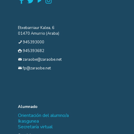
Etxebarriaur Kalea, 6
01470 Amurrio (Araba)
945393000
945393682
zaraobe@zaraobe.net
fp@zaraobe.net
Alumnado
Orientación del alumno/a
Ikasgunea
Secretaría virtual