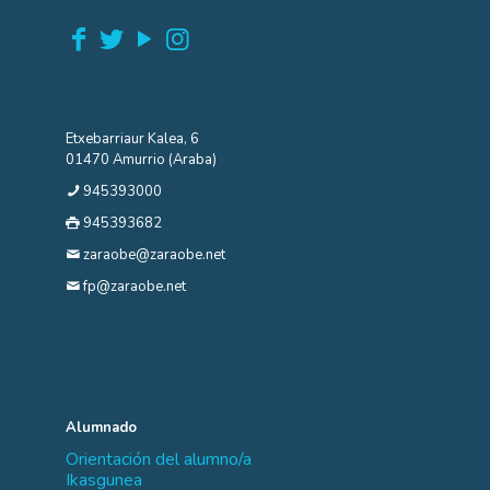
Etxebarriaur Kalea, 6
01470 Amurrio (Araba)
945393000
945393682
zaraobe@zaraobe.net
fp@zaraobe.net
Alumnado
Orientación del alumno/a
Ikasgunea