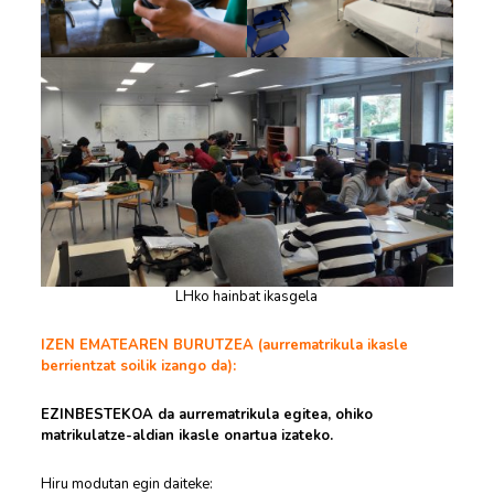
LHko hainbat ikasgela
IZEN EMATEAREN BURUTZEA (aurrematrikula ikasle
berrientzat soilik izango da):
EZINBESTEKOA da aurrematrikula egitea, ohiko
matrikulatze-aldian ikasle onartua izateko.
Hiru modutan egin daiteke: