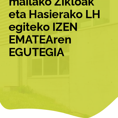
mailako Zikloak
eta Hasierako LH
egiteko IZEN
EMATEAren
EGUTEGIA