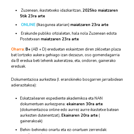
Zuzenean, ikastetxeko idazkaritzan,
2025ko maiatzaren
5tik 23ra arte
ONLINE
(Ikasgunea atarian)
maiatzaren 23ra arte
Erakunde publiko ofizialetan, hala nola Zuzenean edota
Postetxean
maiatzaren 23ra arte
Oharra
:
B+
(AB + D) ereduetan eskaintzen diren zikloetan plaza
bat lortzeko aukera gehiago izan dezazun, oso gomendagarria
da B eredua beti lehenik aukeratzea, eta, ondoren, gainerako
ereduak.
Dokumentazioa aurkeztea (I. eranskineko bosgarren jarraibidean
adierazitakoa):
Eskatzailearen espediente akademikoa eta NAN
dokumentuen aurkezpena:
ekainaren 30ra arte
(dokumentazioa online edo aurrez aurre ikastetxe batean
aurkezten dutenentzat),
Ekainaren 20ra arte
(
gainerakoak)
Behin-behineko onartu eta ez-onartuen zerrendak: