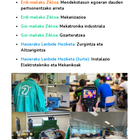
Erdi-mailako Zikloa:
Mendekotasun egoeran dauden
pertsonentzako arreta
Erdi-mailako Zikloa:
Mekanizazioa
Goi-mailako Zikloa:
Mekatronika industriala
Goi-mailako Zikloa:
Gizarteratzea
Hasierako Lanbide Heziketa:
Zurgintza eta
Altzarigintza
Hasierako Lanbide Heziketa (3urte):
Instalazio
Elektrotekniko eta Mekanikoak