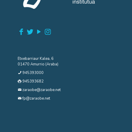
Etxebarriaur Kalea, 6
01470 Amurrio (Araba)
945393000
945393682
zaraobe@zaraobe.net
fp@zaraobe.net