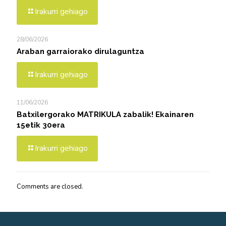
Irakurri gehiago
28/06/2026
Araban garraiorako dirulaguntza
Irakurri gehiago
11/06/2026
Batxilergorako MATRIKULA zabalik! Ekainaren
15etik 30era
Irakurri gehiago
Comments are closed.