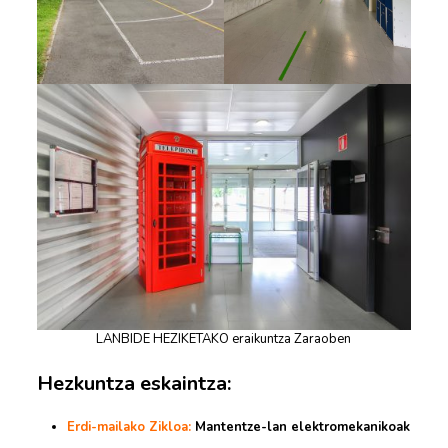
LANBIDE HEZIKETAKO eraikuntza Zaraoben
Hezkuntza eskaintza:
Erdi-mailako Zikloa:
Mantentze-lan elektromekanikoak