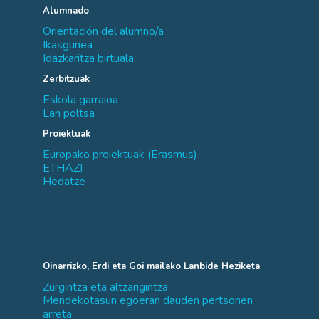
Alumnado
Orientación del alumno/a
Ikasgunea
Idazkaritza birtuala
Zerbitzuak
Eskola garraioa
Lan poltsa
Proiektuak
Europako proiektuak (Erasmus)
ETHAZI
Hedatze
Oinarrizko, Erdi eta Goi mailako Lanbide Heziketa
Zurgintza eta altzarigintza
Mendekotasun egoeran dauden pertsonen
arreta