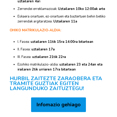
uztailaren 4a
n
Zerrendei erreklamazioak:
Uztailaren 10ko 12:00ak arte
Eskaera onartuen, ez-onartuen eta baztertuen behin betiko
zerrendak argitaratzea:
Uztailaren 11a
OHIKO MATRIKULAZIO-ALDIA:
I. Fasea:
uztailaren 11tik 15ra 14:00ra bitartean
II. Fasea:
uztailaren 17a
III. Fasea:
uztailaren 21tik 22ra
Ezohiko matrikulazio-aldia:
uztailaren 23 eta 24an eta
irailaren 2tik urriaren 17ra bitartean
HURBIL ZAITEZTE ZARAOBERA ETA
TRAMITE GUZTIAK EGITEN
LANGUNDUKO ZAITUZTEGU!
Infomazio gehiago