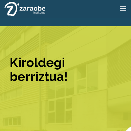
Kiroldegi
berriztua!