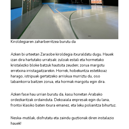
Kiroldegiaren zaharberritzea burutu da
Azken bi urteetan Zaraobe kiroldegia itxuraldatu dugu. Hauek
izan dira hartutako urratsak: zuloak estali eta hormetako
kristalezko bloke batzuk hautsita zeuden; zorua margotu
erretxina irristagaitzarekin. Horrek, hobekuntza estetikoaz
harago, istripuak gertatzeko arriskua murriztu du, oso
labainkorra baitzen zorua, eta hormak margotu egin dira.
Azken fase hau urrian burutu da, kasu honetan Arabako
ordezkaritzak ordainduta. Dekoaiala enpresak egin du lana,
frontoi klasiko baten itxura emanez, eta leku polianitza bihurtuz.
Neska-mutilak, disfrutatu eta zaindu guztionak diren instalazio
hauek!