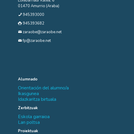
Etxebarriaur Kalea, 6
01470 Amurrio (Araba)
945393000
945393682
zaraobe@zaraobe.net
fp@zaraobe.net
Alumnado
Orientación del alumno/a
Ikasgunea
Idazkaritza birtuala
Zerbitzuak
Eskola garraioa
Lan poltsa
Proiektuak