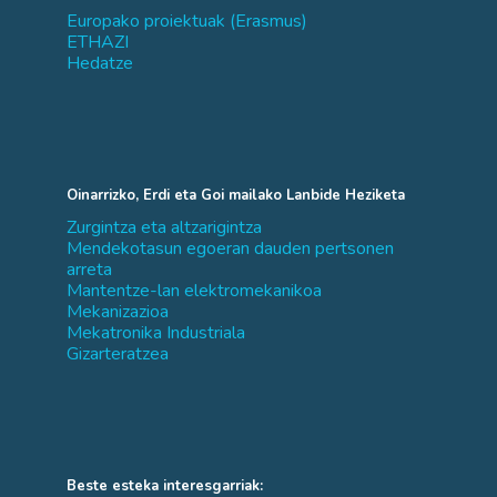
Europako proiektuak (Erasmus)
ETHAZI
Hedatze
Oinarrizko, Erdi eta Goi mailako Lanbide Heziketa
Zurgintza eta altzarigintza
Mendekotasun egoeran dauden pertsonen
arreta
Mantentze-lan elektromekanikoa
Mekanizazioa
Mekatronika Industriala
Gizarteratzea
Beste esteka interesgarriak: