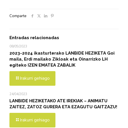
Comparte
Entradas relacionadas
08/05/2023
2023-2024 ikasturterako LANBIDE HEZIKETA Goi
maila, Erdi mailako Zikloak eta Oinarrizko LH
egiteko IZEN EMATEA ZABALIK
Irakurri gehiago
24/04/2023
LANBIDE HEZIKETAKO ATE IREKIAK – ANIMATU
ZAITEZ, ZATOZ GURERA ETA EZAGUTU GAITZAZU!
Irakurri gehiago