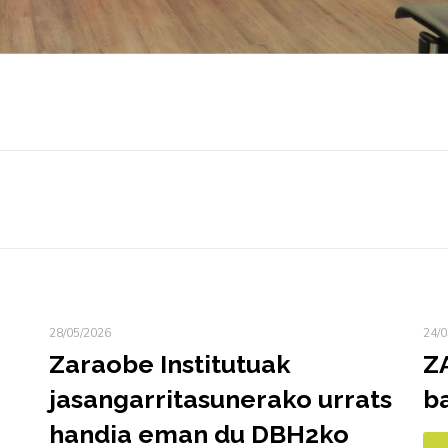
28/05/2026
24/0
Zaraobe Institutuak
Z
jasangarritasunerako urrats
ba
handia eman du DBH2ko