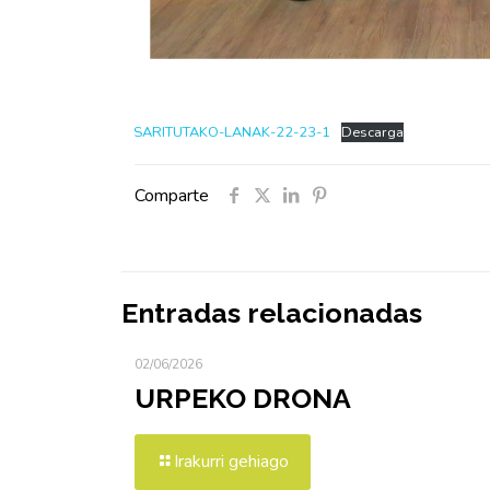
SARITUTAKO-LANAK-22-23-1
Descarga
Comparte
Entradas relacionadas
02/06/2026
URPEKO DRONA
Irakurri gehiago