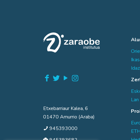
Al
Orie
Ika
Idaz
Zer
Esko
Lan 
Etxebarriaur Kalea, 6
Pro
01470 Amurrio (Araba)
Eur
945393000
ETH
Hed