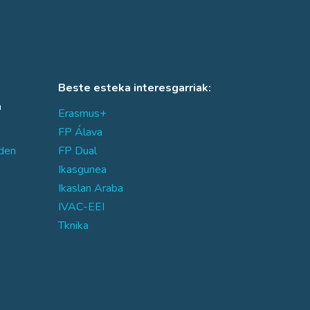
Beste esteka interesgarriak:
a
Erasmus+
FP Álava
den
FP Dual
Ikasgunea
Ikaslan Araba
IVAC-EEI
Tknika