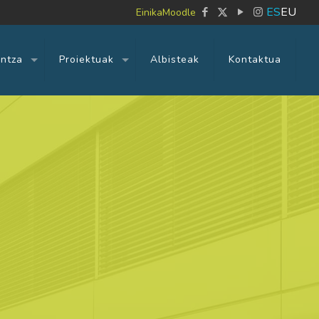
ES
EU
Einika
Moodle
untza
Proiektuak
Albisteak
Kontaktua