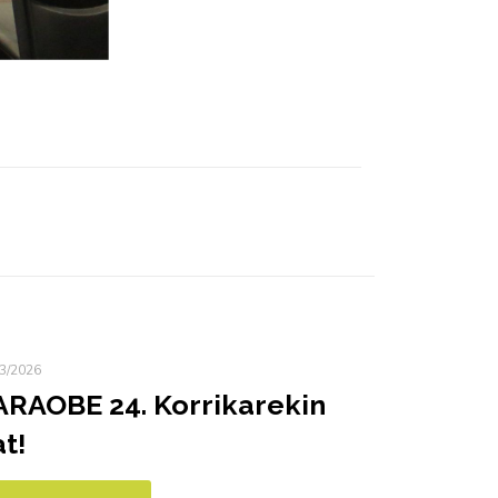
3/2026
ARAOBE 24. Korrikarekin
t!