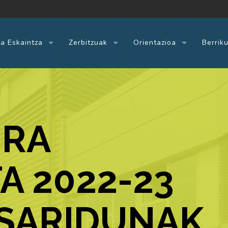
a Eskaintza
Zerbitzuak
Orientazioa
Berrik
URA
A 2022-23
 SARIDUNAK