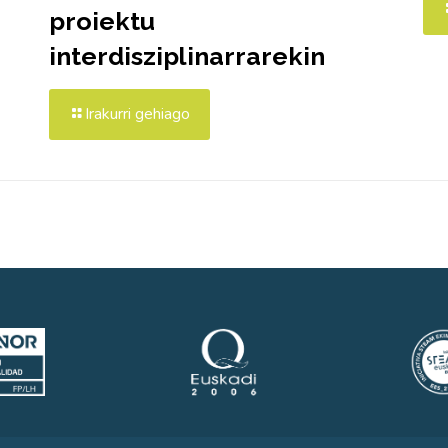
proiektu
interdisziplinarrarekin
Irakurri gehiago