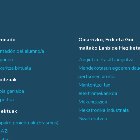
umnado
Oinarrizko, Erdi eta Goi
mailako Lanbide Heziket
ntación del alumno/a
sgunea
Zurgintza eta altzarigintza
karitza birtuala
Mendekotasun egoeran dau
pertsonen arreta
bitzuak
Mantentze-lan
la garraioa
elektromekanikoa
poltsa
Mekanizazioa
Mekatronika Industriala
iektuak
Gizarteratzea
opako proiektuak (Erasmus)
AZI
atze