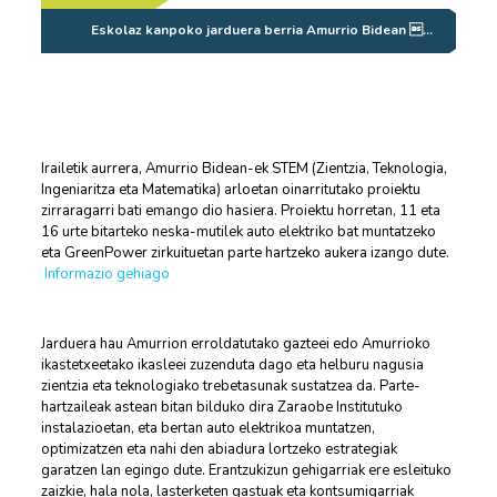
Eskolaz kanpoko jarduera berria Amurrio Bidean …
Irailetik aurrera, Amurrio Bidean-ek STEM (Zientzia, Teknologia,
Ingeniaritza eta Matematika) arloetan oinarritutako proiektu
zirraragarri bati emango dio hasiera. Proiektu horretan, 11 eta
16 urte bitarteko neska-mutilek auto elektriko bat muntatzeko
eta GreenPower zirkuituetan parte hartzeko aukera izango dute.
Informazio gehiago
Jarduera hau Amurrion erroldatutako gazteei edo Amurrioko
ikastetxeetako ikasleei zuzenduta dago eta helburu nagusia
zientzia eta teknologiako trebetasunak sustatzea da. Parte-
hartzaileak astean bitan bilduko dira Zaraobe Institutuko
instalazioetan, eta bertan auto elektrikoa muntatzen,
optimizatzen eta nahi den abiadura lortzeko estrategiak
garatzen lan egingo dute. Erantzukizun gehigarriak ere esleituko
zaizkie, hala nola, lasterketen gastuak eta kontsumigarriak