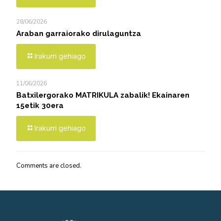
28/06/2026
Araban garraiorako dirulaguntza
Irakurri gehiago
11/06/2026
Batxilergorako MATRIKULA zabalik! Ekainaren
15etik 30era
Irakurri gehiago
Comments are closed.