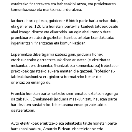
estaltzeko finantzaketa eta babesak bilatzea, eta proiektuaren
komunikazioaz eta marketinaz arduratzea.
Jarduera hori egiteko, gutxienez 6 kidek parte hartu behar dute,
eta gehienez, 12k. Era honetan, parte-hartzaileek taldeak osatu
ahal izango dituzte eta elkarrekin lan egin ahal izango dute
proiektuaren alderdi guztietan, hainbat arlotan txandakatuta:
ingeniaritzan, finantzetan eta komunikazioan.
Esperientzia dibertigarria izateaz gain, jarduera honek
etorkizunerako garrantzitsuak diren arloetan (elektrizitatea,
mekanika, aerodinamika, finantzak eta komunikazioa) trebetasun
praktikoak garatzeko aukera ematen die gazteei. Profesional-
taldeak ikaskuntza eraginkorra bermatzeko behar den
orientazioa emango du.
Proiektu honetan parte hartzeko izen-ematea uztailean egongo
da zabalik. . Emakumeek jarduera maskulinizatu hauetan parte
har dezaten sustatzeko, lehentasuna emango zaie taldea
osatzerakoan.
Auto elektrikoak eraikitzeko eta lehiatzeko talde honetan parte
hartu nahi baduzu, Amurrio Bidean-ekin telefonoz edo