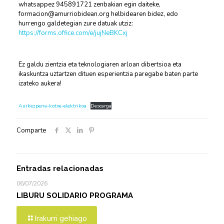
whatsappez 945891721 zenbakian egin daiteke,
formacion@amurriobidean.org helbidearen bidez, edo
hurrengo galdetegian zure datuak utziz:
https://forms.office.com/e/jujNeBKCxj
Ez galdu zientzia eta teknologiaren arloan dibertsioa eta
ikaskuntza uztartzen dituen esperientzia paregabe baten parte
izateko aukera!
Aurkezpena-kotxe-elektrikoa
Descarga
Comparte
Entradas relacionadas
06/07/2026
LIBURU SOLIDARIO PROGRAMA
Irakurri gehiago