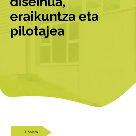
diseinua,
eraikuntza eta
pilotajea
Hasiera
/