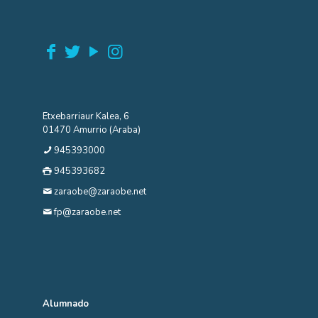
Etxebarriaur Kalea, 6
01470 Amurrio (Araba)
945393000
945393682
zaraobe@zaraobe.net
fp@zaraobe.net
Alumnado