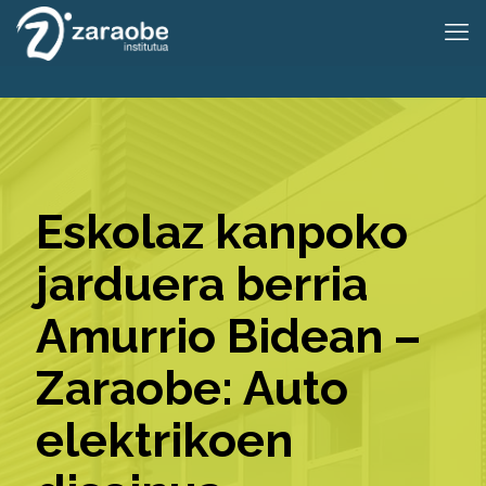
Eskolaz kanpoko
jarduera berria
Amurrio Bidean –
Zaraobe: Auto
elektrikoen