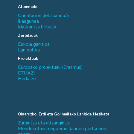
Alumnado
Orientación del alumno/a
Ikasgunea
Idazkaritza birtuala
Zerbitzuak
Eskola garraioa
Lan poltsa
Proiektuak
Europako proiektuak (Erasmus)
ETHAZI
Hedatze
Oinarrizko, Erdi eta Goi mailako Lanbide Heziketa
Zurgintza eta altzarigintza
Mendekotasun egoeran dauden pertsonen