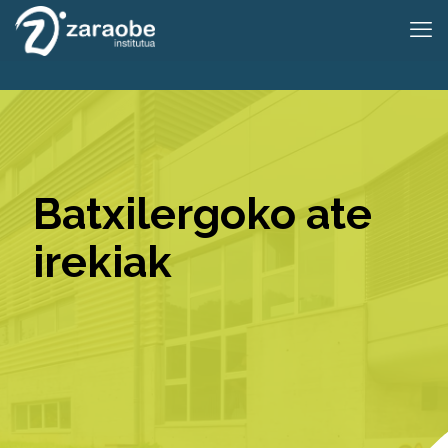
Batxilergoko ate
irekiak