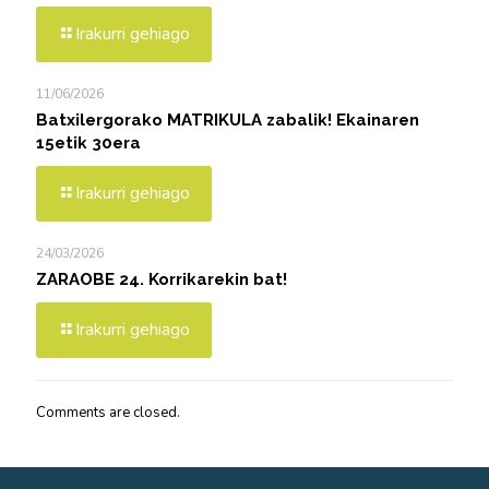
Irakurri gehiago
11/06/2026
Batxilergorako MATRIKULA zabalik! Ekainaren
15etik 30era
Irakurri gehiago
24/03/2026
ZARAOBE 24. Korrikarekin bat!
Irakurri gehiago
Comments are closed.