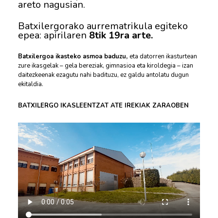
areto nagusian.
Batxilergorako aurrematrikula egiteko
epea: apirilaren
8tik 19ra arte.
Batxilergoa ikasteko asmoa baduzu,
eta datorren ikasturtean
zure ikasgelak – gela bereziak, gimnasioa eta kiroldegia – izan
daitezkeenak ezagutu nahi badituzu, ez galdu antolatu dugun
ekitaldia.
BATXILERGO IKASLEENTZAT ATE IREKIAK ZARAOBEN