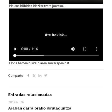
Hauxe ibilbidea idazkaritzara joateko…
Hona hemen bisitaldiaren aurrerapen bat
Comparte
Entradas relacionadas
28/06/2026
Araban garraiorako dirulaguntza