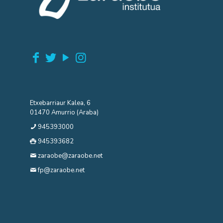
Etxebarriaur Kalea, 6
01470 Amurrio (Araba)
945393000
945393682
zaraobe@zaraobe.net
fp@zaraobe.net