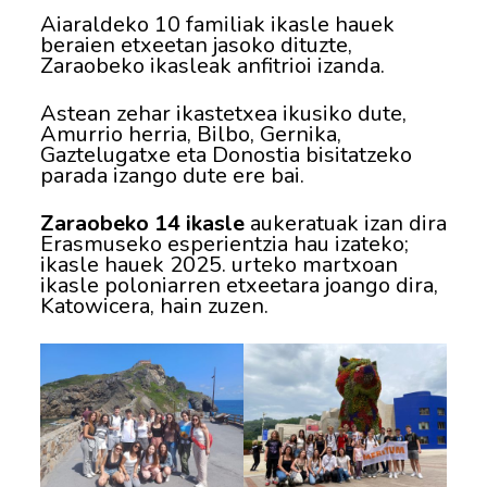
Aiaraldeko 10 familiak ikasle hauek
beraien etxeetan jasoko dituzte,
Zaraobeko ikasleak anfitrioi izanda.
Astean zehar ikastetxea ikusiko dute,
Amurrio herria, Bilbo, Gernika,
Gaztelugatxe eta Donostia bisitatzeko
parada izango dute ere bai.
Zaraobeko 14 ikasle
aukeratuak izan dira
Erasmuseko esperientzia hau izateko;
ikasle hauek 2025. urteko martxoan
ikasle poloniarren etxeetara joango dira,
Katowicera, hain zuzen.