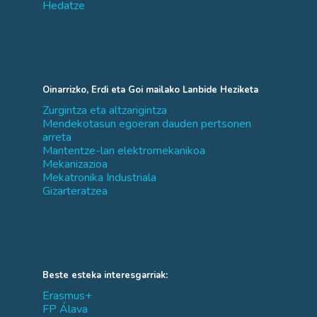
Hedatze
Oinarrizko, Erdi eta Goi mailako Lanbide Heziketa
Zurgintza eta altzarigintza
Mendekotasun egoeran dauden pertsonen
arreta
Mantentze-lan elektromekanikoa
Mekanizazioa
Mekatronika Industriala
Gizarteratzea
Beste esteka interesgarriak:
Erasmus+
FP Álava