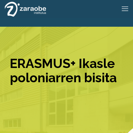
ERASMUS+ Ikasle
poloniarren bisita