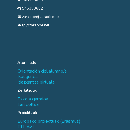
945393682
zaraobe@zaraobe.net
fp@zaraobe.net
Alumnado
Orientación del alumno/a
Ikasgunea
Idazkaritza birtuala
Zerbitzuak
Eskola garraioa
Lan poltsa
Proiektuak
Europako proiektuak (Erasmus)
ETHAZI