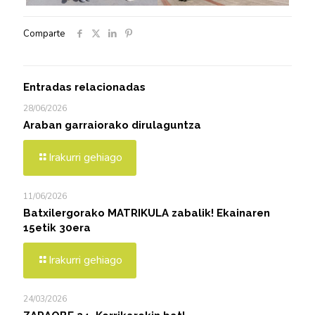
Comparte
Entradas relacionadas
28/06/2026
Araban garraiorako dirulaguntza
Irakurri gehiago
11/06/2026
Batxilergorako MATRIKULA zabalik! Ekainaren
15etik 30era
Irakurri gehiago
24/03/2026