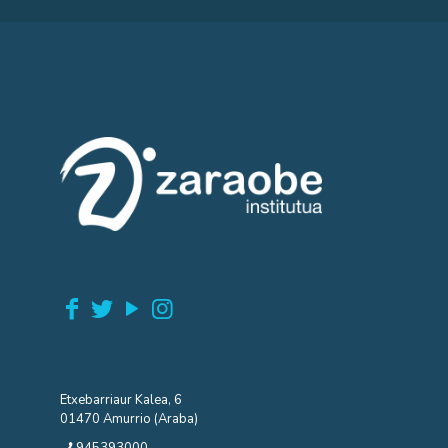
Etxebarriaur Kalea, 6
01470 Amurrio (Araba)
945393000