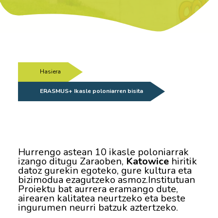
Hasiera
/
ERASMUS+ Ikasle poloniarren bisita
Hurrengo astean 10 ikasle poloniarrak
izango ditugu Zaraoben,
Katowice
hiritik
datoz gurekin egoteko, gure kultura eta
bizimodua ezagutzeko asmoz.Institutuan
Proiektu bat aurrera eramango dute,
airearen kalitatea neurtzeko eta beste
ingurumen neurri batzuk aztertzeko.