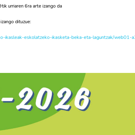
k urriaren 6ra arte izango da
 izango dituzue:
oko-ikasleak-eskolatzeko-ikasketa-beka-eta-laguntzak/web01-a2