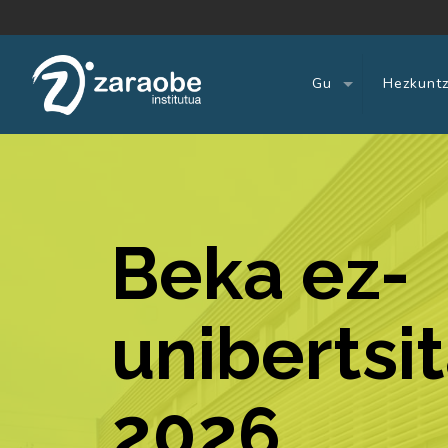
Gu
Hezkuntz
Beka ez-
unibertsi
2026