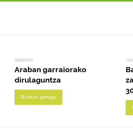
28/06/2026
11/0
Araban garraiorako
B
dirulaguntza
za
3
Irakurri gehiago