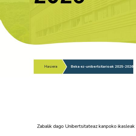
Hasiera
/
Beka ez-unibertsitarioak 2025-2026
Zabalik dago Unibertsitateaz kanpoko ikasleak