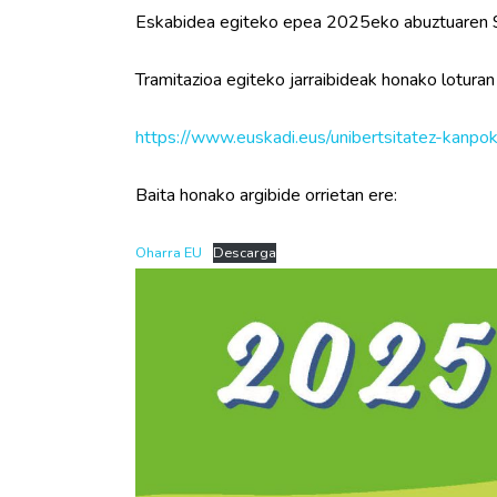
Eskabidea egiteko epea 2025eko abuztuaren 9ti
Tramitazioa egiteko jarraibideak honako loturan
https://www.euskadi.eus/unibertsitatez-kanp
Baita honako argibide orrietan ere:
Oharra EU
Descarga