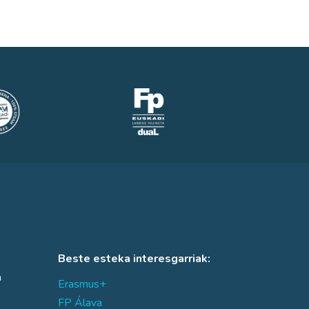
Beste esteka interesgarriak:
a
Erasmus+
FP Álava