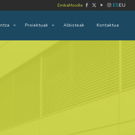
ES
EU
Einika
Moodle
untza
Proiektuak
Albisteak
Kontaktua