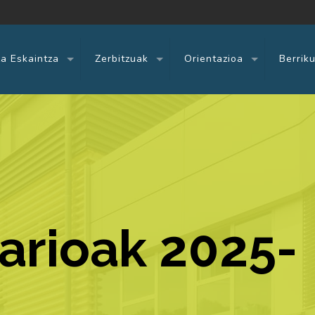
a Eskaintza
Zerbitzuak
Orientazioa
Berrik
tarioak 2025-