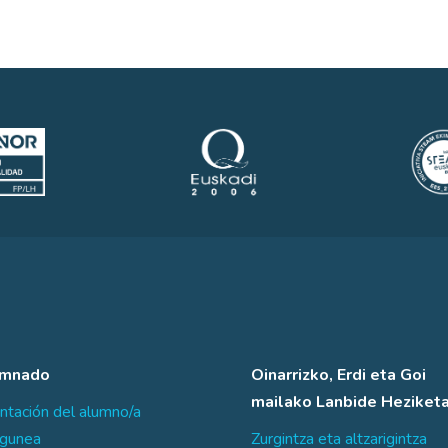
umnado
Oinarrizko, Erdi eta Goi
mailako Lanbide Heziket
ntación del alumno/a
sgunea
Zurgintza eta altzarigintza