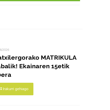
6/2026
atxilergorako MATRIKULA
balik! Ekainaren 15etik
0era
Irakurri gehiago