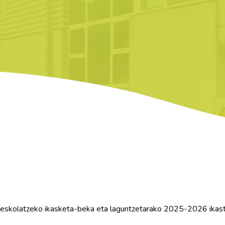
 eskolatzeko ikasketa-beka eta laguntzetarako 2025-2026 ikastu