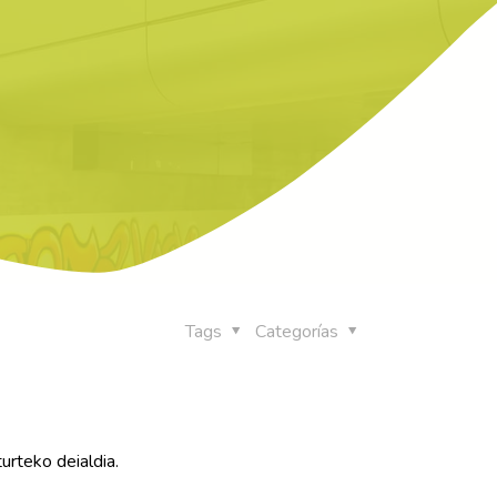
Tags
Categorías
rteko deialdia.