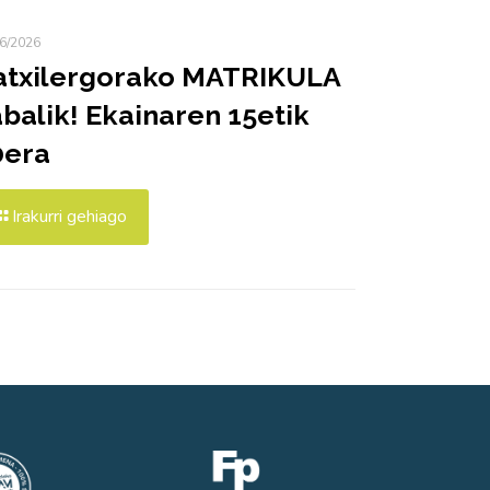
6/2026
atxilergorako MATRIKULA
balik! Ekainaren 15etik
0era
Irakurri gehiago