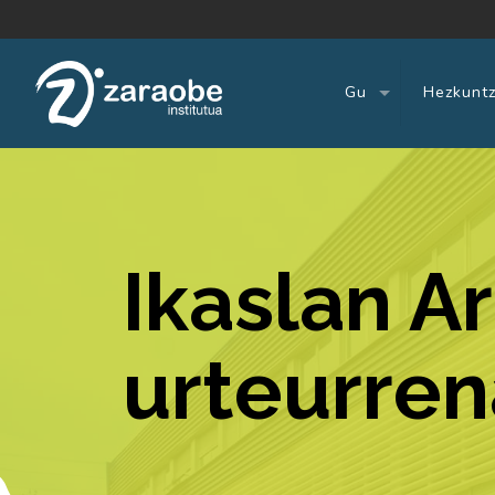
Gu
Hezkuntz
Ikaslan A
urteurren