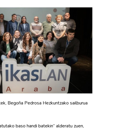
atek, Begoña Pedrosa Hezkuntzako sailburua
satutako baso handi batekin” alderatu zuen,