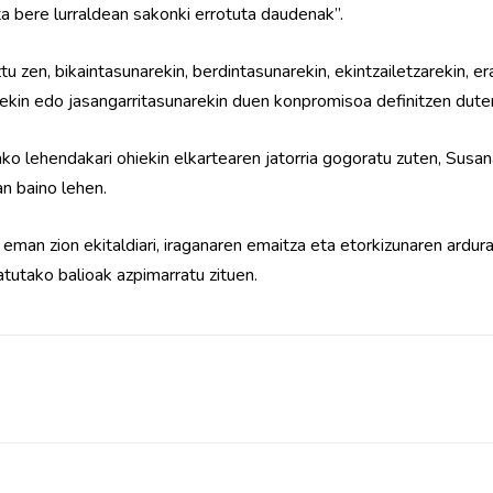
ta bere lurraldean sakonki errotuta daudenak”.
n, bikaintasunarekin, berdintasunarekin, ekintzailetzarekin, erald
arekin edo jasangarritasunarekin duen konpromisoa definitzen dute
ko lehendakari ohiekin elkartearen jatorria gogoratu zuten, Susa
n baino lehen.
an zion ekitaldiari, iraganaren emaitza eta etorkizunaren ardura
atutako balioak azpimarratu zituen.