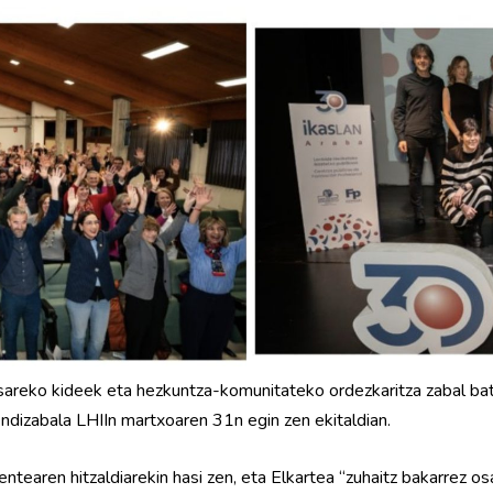
areko kideek eta hezkuntza-komunitateko ordezkaritza zabal b
endizabala LHIIn martxoaren 31n egin zen ekitaldian.
entearen hitzaldiarekin hasi zen, eta Elkartea “zuhaitz bakarrez o