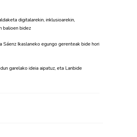
aketa digitalarekin, inklusioarekin,
n balioen bidez
na Sáenz Ikaslaneko egungo gerenteak bide hori
dun garelako ideia aipatuz, eta Lanbide