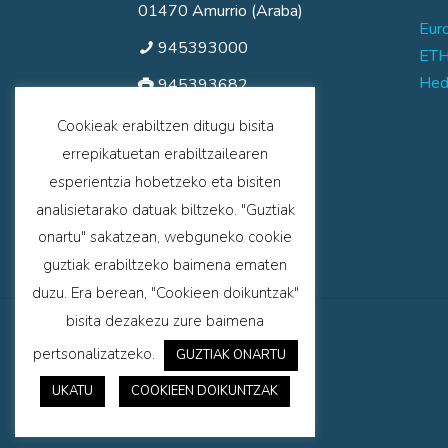
01470 Amurrio (Araba)
Eur
945393000
ETH
Hed
945393682
zaraobe@zaraobe.net
Cookieak erabiltzen ditugu bisita
errepikatuetan erabiltzailearen
fp@zaraobe.net
esperientzia hobetzeko eta bisiten
analisietarako datuak biltzeko. "Guztiak
onartu" sakatzean, webguneko cookie
guztiak erabiltzeko baimena ematen
duzu. Era berean, "Cookieen doikuntzak"
bisita dezakezu zure baimena
pertsonalizatzeko.
GUZTIAK ONARTU
UKATU
COOKIEEN DOIKUNTZAK