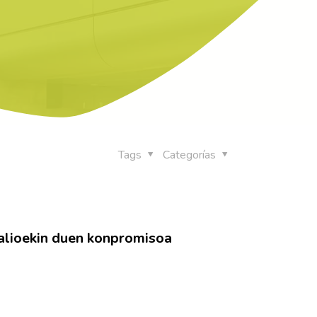
Tags
Categorías
balioekin duen konpromisoa