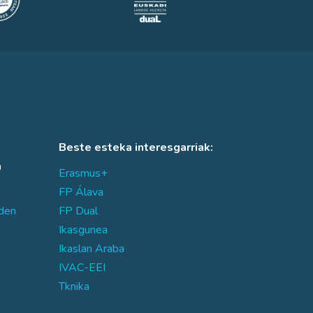
Beste esteka interesgarriak:
a
Erasmus+
FP Álava
den
FP Dual
Ikasgunea
Ikaslan Araba
IVAC-EEI
Tknika