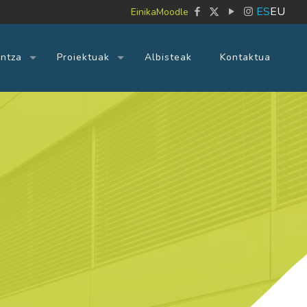
ES
EU
Einika
Moodle
untza
Proiektuak
Albisteak
Kontaktua