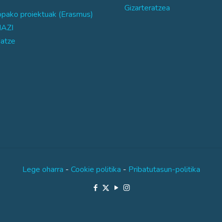
Gizarteratzea
opako proiektuak (Erasmus)
AZI
atze
Lege oharra
-
Cookie politika
-
Pribatutasun-politika