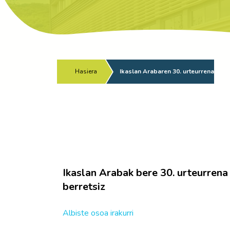
Hasiera
/
Ikaslan Arabaren 30. urteurrena
Ikaslan Arabak bere 30. urteurrena
berretsiz
Albiste osoa irakurri