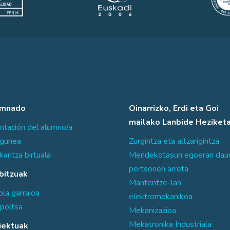
umnado
Oinarrizko, Erdi eta Goi
mailako Lanbide Heziket
ntación del alumno/a
sgunea
Zurgintza eta altzarigintza
karitza birtuala
Mendekotasun egoeran dau
pertsonen arreta
bitzuak
Mantentze-lan
la garraioa
elektromekanikoa
poltsa
Mekanizazioa
Mekatronika Industriala
iektuak