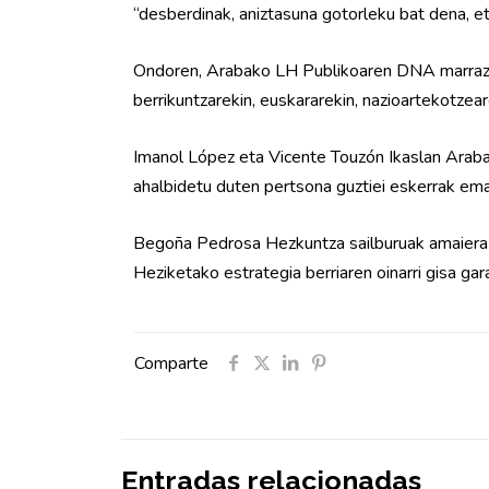
“desberdinak, aniztasuna gotorleku bat dena, e
Ondoren, Arabako LH Publikoaren DNA marraztu ze
berrikuntzarekin, euskararekin, nazioartekotze
Imanol López eta Vicente Touzón Ikaslan Araba
ahalbidetu duten pertsona guztiei eskerrak ema
Begoña Pedrosa Hezkuntza sailburuak amaiera em
Heziketako estrategia berriaren oinarri gisa gar
Comparte
Entradas relacionadas