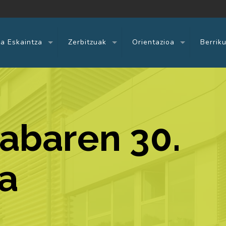
a Eskaintza
Zerbitzuak
Orientazioa
Berrik
rabaren 30.
a