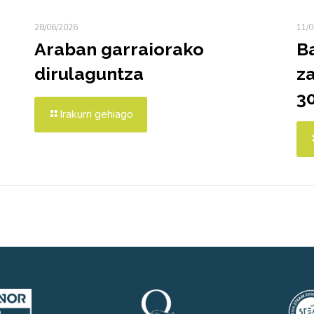
28/06/2026
11/0
Araban garraiorako
B
dirulaguntza
za
3
Irakurri gehiago