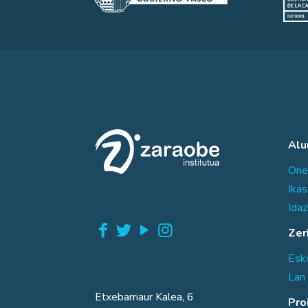
Al
Orie
Ika
Idaz
Zer
Esko
Lan 
Etxebarriaur Kalea, 6
Pro