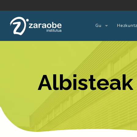
Gu
Hezkuntz
Albisteak