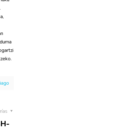
.
a,
an
ilduma
ogartzi
tzeko.
hiago
rías
BH-