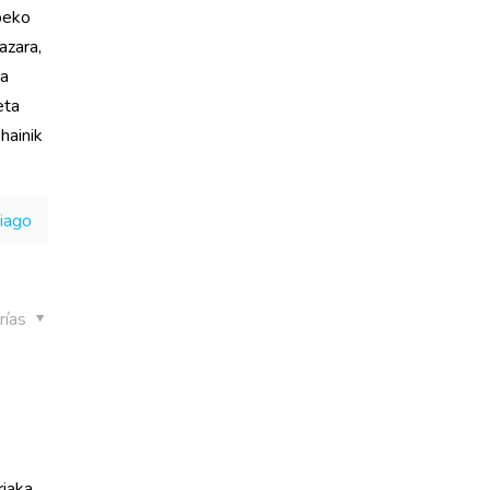
obeko
azara,
ra
eta
hainik
hiago
rías
riaka