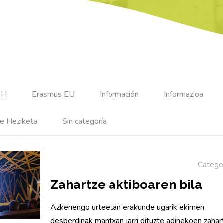
BH
Erasmus EU
Información
Informazioa
e Heziketa
Sin categoría
Catego
Zahartze aktiboaren bila
Azkenengo urteetan erakunde ugarik ekimen
desberdinak mantxan jarri dituzte adinekoen zahar