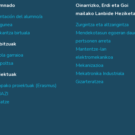
umnado
Oinarrizko, Erdi eta Goi
mailako Lanbide Heziket
ntación del alumno/a
sgunea
Zurgintza eta altzarigintza
karitza birtuala
Mendekotasun egoeran dau
pertsonen arreta
bitzuak
Mantentze-lan
la garraioa
elektromekanikoa
poltsa
Mekanizazioa
Mekatronika Industriala
iektuak
Gizarteratzea
opako proiektuak (Erasmus)
AZI
atze