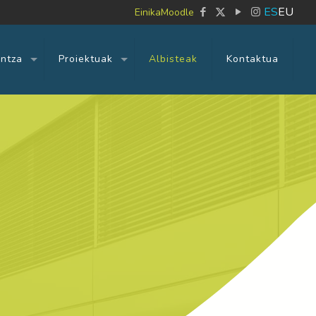
ES
EU
Einika
Moodle
untza
Proiektuak
Albisteak
Kontaktua