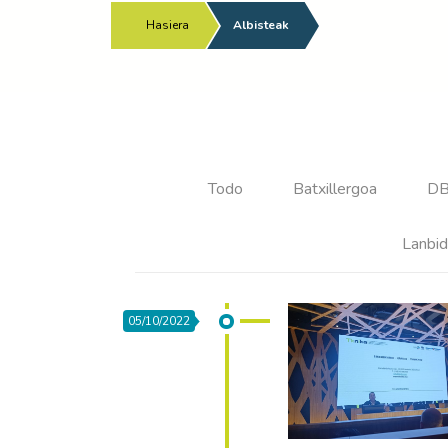
Hasiera
/
Albisteak
Todo
Batxillergoa
D
Lanbid
05/10/2022