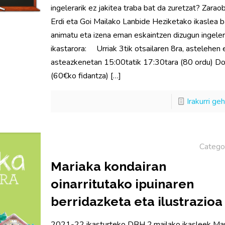
ingelerarik ez jakitea traba bat da zuretzat? Zara
Erdi eta Goi Mailako Lanbide Heziketako ikaslea b
animatu eta izena eman eskaintzen dizugun ingele
ikastarora: Urriak 3tik otsailaren 8ra, astelehen 
asteazkenetan 15:00tatik 17:30tara (80 ordu) Do
(60€ko fidantza)
[…]
Irakurri ge
Catego
Mariaka kondairan
oinarritutako ipuinaren
berridazketa eta ilustrazioa
2021-22 ikasturteko DBH 2.mailako ikasleek Ma