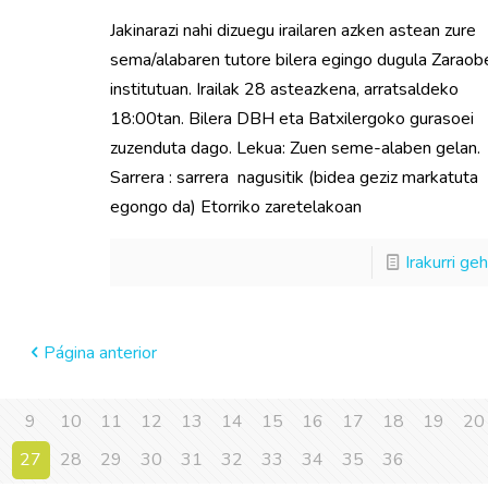
Jakinarazi nahi dizuegu irailaren azken astean zure
sema/alabaren tutore bilera egingo dugula Zaraob
institutuan. Irailak 28 asteazkena, arratsaldeko
18:00tan. Bilera DBH eta Batxilergoko gurasoei
zuzenduta dago. Lekua: Zuen seme-alaben gelan.
Sarrera : sarrera nagusitik (bidea geziz markatuta
egongo da) Etorriko zaretelakoan
Irakurri ge
Página anterior
9
10
11
12
13
14
15
16
17
18
19
20
6
27
28
29
30
31
32
33
34
35
36