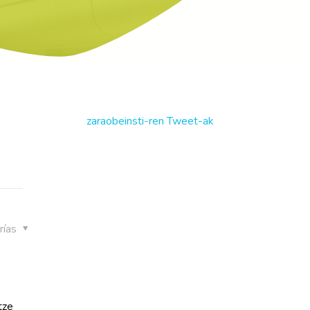
zaraobeinsti-ren Tweet-ak
rías
tze