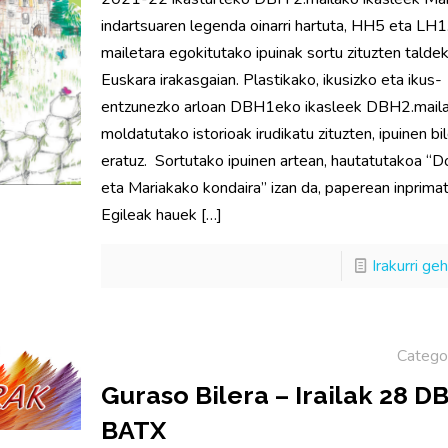
indartsuaren legenda oinarri hartuta, HH5 eta LH1
mailetara egokitutako ipuinak sortu zituzten taldek
Euskara irakasgaian. Plastikako, ikusizko eta ikus-
entzunezko arloan DBH1eko ikasleek DBH2.mail
moldatutako istorioak irudikatu zituzten, ipuinen b
eratuz. Sortutako ipuinen artean, hautatutakoa “D
eta Mariakako kondaira” izan da, paperean inprima
Egileak hauek
[…]
Irakurri ge
Catego
Guraso Bilera – Irailak 28 D
BATX