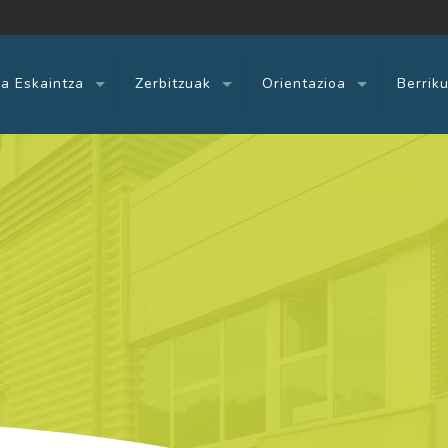
a Eskaintza
Zerbitzuak
Orientazioa
Berrik