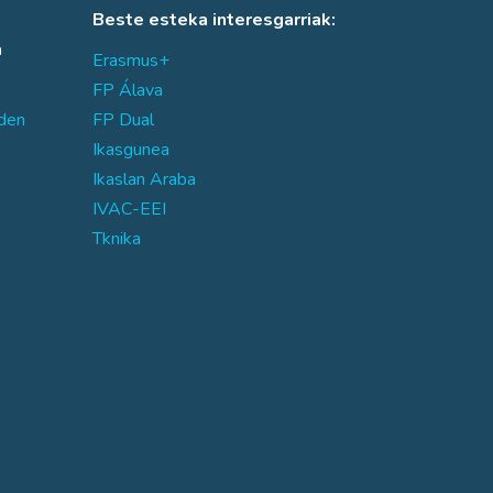
Beste esteka interesgarriak:
a
Erasmus+
FP Álava
den
FP Dual
Ikasgunea
Ikaslan Araba
IVAC-EEI
Tknika