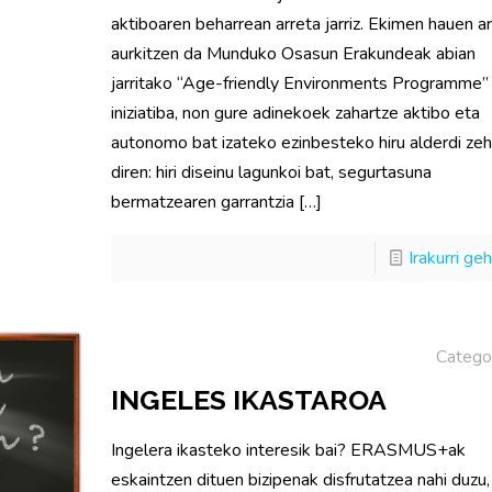
aktiboaren beharrean arreta jarriz. Ekimen hauen a
aurkitzen da Munduko Osasun Erakundeak abian
jarritako “Age-friendly Environments Programme”
iniziatiba, non gure adinekoek zahartze aktibo eta
autonomo bat izateko ezinbesteko hiru alderdi ze
diren: hiri diseinu lagunkoi bat, segurtasuna
bermatzearen garrantzia
[…]
Irakurri ge
Catego
INGELES IKASTAROA
Ingelera ikasteko interesik bai? ERASMUS+ak
eskaintzen dituen bizipenak disfrutatzea nahi duzu,