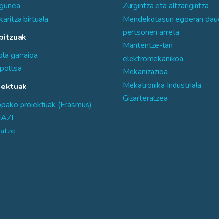
sgunea
Zurgintza eta altzarigintza
karitza birtuala
Mendekotasun egoeran dau
pertsonen arreta
bitzuak
Mantentze-lan
la garraioa
elektromekanikoa
poltsa
Mekanizazioa
Mekatronika Industriala
iektuak
Gizarteratzea
opako proiektuak (Erasmus)
AZI
atze