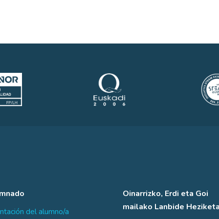
umnado
Oinarrizko, Erdi eta Goi
mailako Lanbide Heziket
ntación del alumno/a