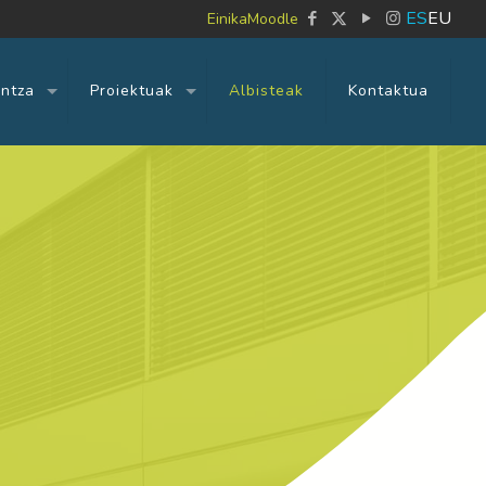
ES
EU
Einika
Moodle
untza
Proiektuak
Albisteak
Kontaktua