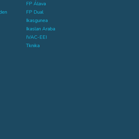
FP Álava
den
FP Dual
Ikasgunea
Ikaslan Araba
IVAC-EEI
Tknika