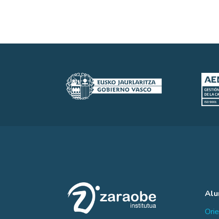
Al
Orie