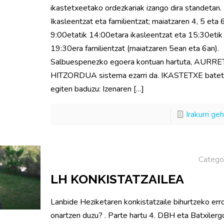
ikastetxeetako ordezkariak izango dira standetan.
Ikasleentzat eta familientzat; maiatzaren 4, 5 eta 
9:00etatik 14:00etara ikasleentzat eta 15:30etik
19:30era familientzat (maiatzaren 5ean eta 6an).
Salbuespenezko egoera kontuan hartuta, AURRE
HITZORDUA sistema ezarri da. IKASTETXE batet
egiten baduzu: Izenaren
[…]
Irakurri ge
Catego
LH KONKISTATZAILEA
Lanbide Heziketaren konkistatzaile bihurtzeko err
onartzen duzu? . Parte hartu 4. DBH eta Batxiler