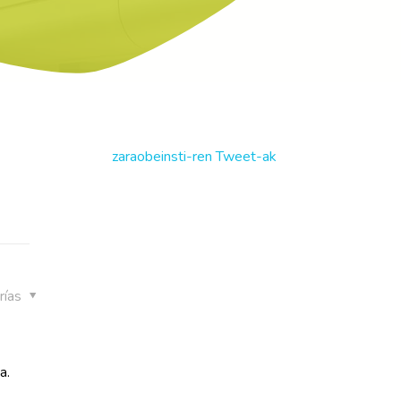
zaraobeinsti-ren Tweet-ak
rías
a.