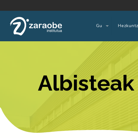
Gu
Hezkuntz
Albisteak