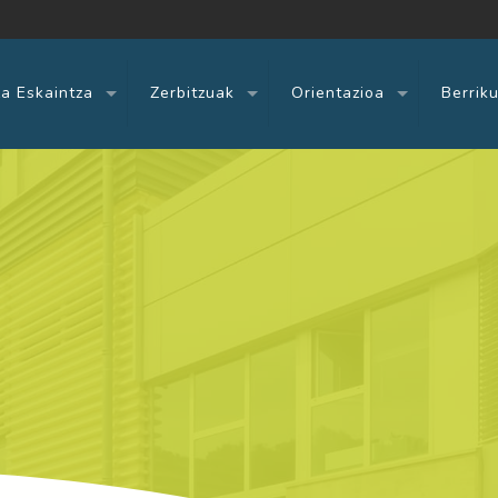
a Eskaintza
Zerbitzuak
Orientazioa
Berrik