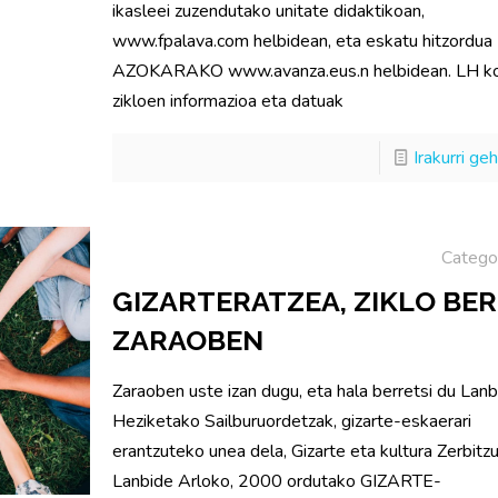
ikasleei zuzendutako unitate didaktikoan,
www.fpalava.com helbidean, eta eskatu hitzordua
AZOKARAKO www.avanza.eus.n helbidean. LH k
zikloen informazioa eta datuak
Irakurri ge
Catego
GIZARTERATZEA, ZIKLO BER
ZARAOBEN
Zaraoben uste izan dugu, eta hala berretsi du Lan
Heziketako Sailburuordetzak, gizarte-eskaerari
erantzuteko unea dela, Gizarte eta kultura Zerbitz
Lanbide Arloko, 2000 ordutako GIZARTE-