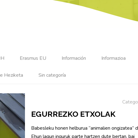
BH
Erasmus EU
Información
Informazioa
e Heziketa
Sin categoría
Catego
EGURREZKO ETXOLAK
Babesleku honen helburua “animalien ongizatea” d
Ehun lagun inguruk parte hartzen dute bertan, bai