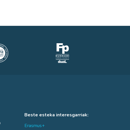
Beste esteka interesgarriak:
a
Erasmus+