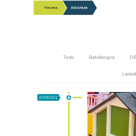
Hasiera
/
Albisteak
Todo
Batxillergoa
D
Lanbid
21/04/2021