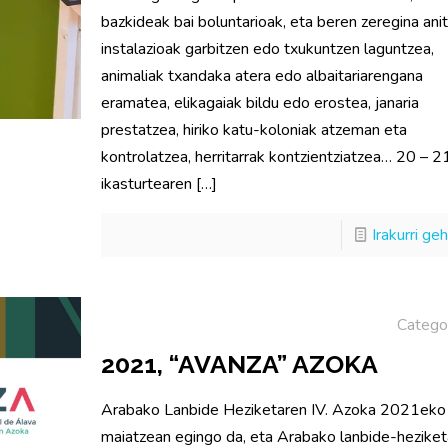
bazkideak bai boluntarioak, eta beren zeregina anit
instalazioak garbitzen edo txukuntzen laguntzea,
animaliak txandaka atera edo albaitariarengana
eramatea, elikagaiak bildu edo erostea, janaria
prestatzea, hiriko katu-koloniak atzeman eta
kontrolatzea, herritarrak kontzientziatzea… 20 – 2
ikasturtearen
[…]
Irakurri ge
Catego
2021, “AVANZA” AZOKA
Arabako Lanbide Heziketaren IV. Azoka 2021eko
maiatzean egingo da, eta Arabako lanbide-hezike