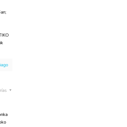
6an;
TIKO
ik
hiago
rías
onka
goko